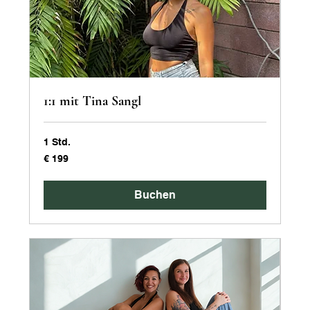
1:1 mit Tina Sangl
1 Std.
199
€ 199
Euro
Buchen