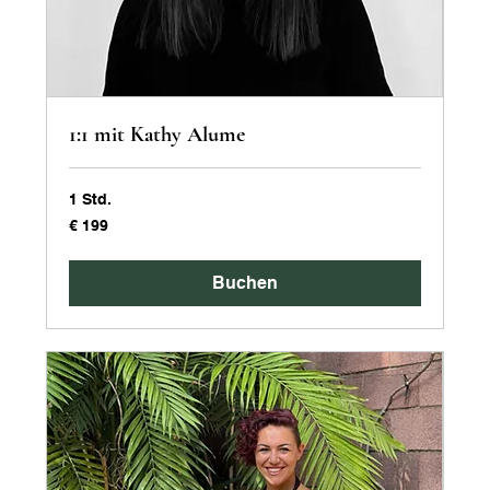
1:1 mit Kathy Alume
1 Std.
199
€ 199
Euro
Buchen